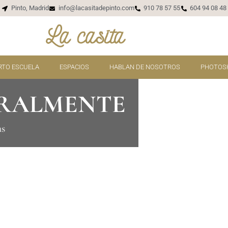
Pinto, Madrid
info@lacasitadepinto.com
910 78 57 55
604 94 08 48
RTO ESCUELA
ESPACIOS
HABLAN DE NOSOTROS
PHOTOS
RALMENTE
as