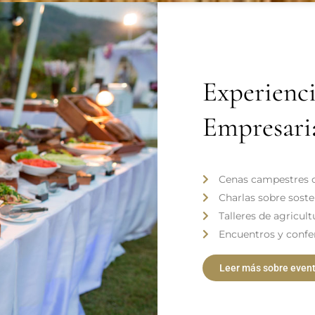
Experienc
Empresari
Cenas campestres c
Charlas sobre sosten
Talleres de agricult
Encuentros y confe
Leer más sobre even