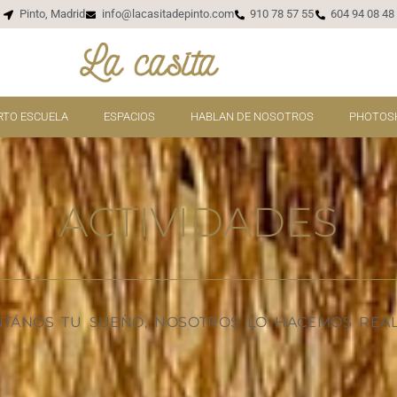
Pinto, Madrid
info@lacasitadepinto.com
910 78 57 55
604 94 08 48
RTO ESCUELA
ESPACIOS
HABLAN DE NOSOTROS
PHOTOS
ACTIVIDADES
TÁNOS TU SUEÑO, NOSOTROS LO HACEMOS REA