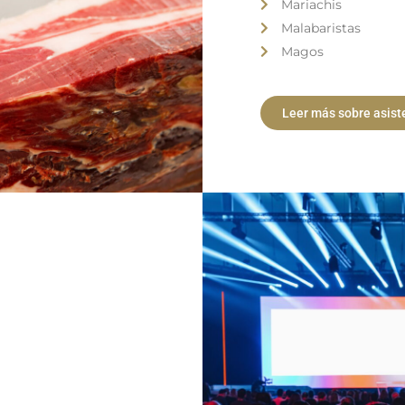
Mariachis
Malabaristas
Magos
Leer más sobre asist